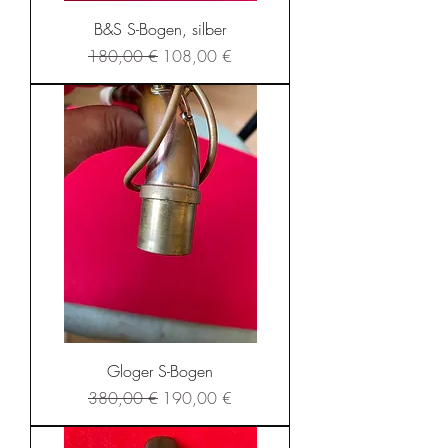
B&S S-Bogen, silber
Standardpreis
Sale-Preis
180,00 €
108,00 €
Gloger S-Bogen
Standardpreis
Sale-Preis
380,00 €
190,00 €