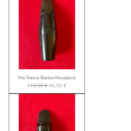
Vito France Bariton-Mundstück
Standardpreis
Sale-Preis
110,00 €
66,00 €