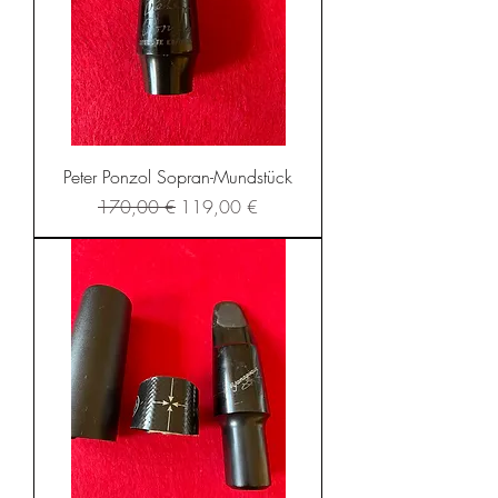
Peter Ponzol Sopran-Mundstück
Standardpreis
Sale-Preis
170,00 €
119,00 €