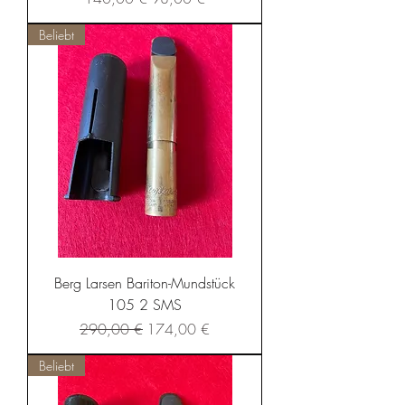
Beliebt
Berg Larsen Bariton-Mundstück
105 2 SMS
Standardpreis
Sale-Preis
290,00 €
174,00 €
Beliebt