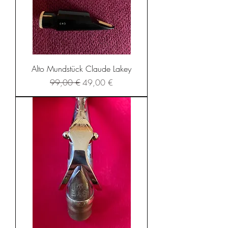
Alto Mundstück Claude Lakey
Standardpreis
Sale-Preis
99,00 €
49,00 €