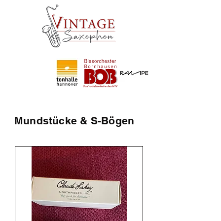
Partner
von
Mundstücke & S-Bögen