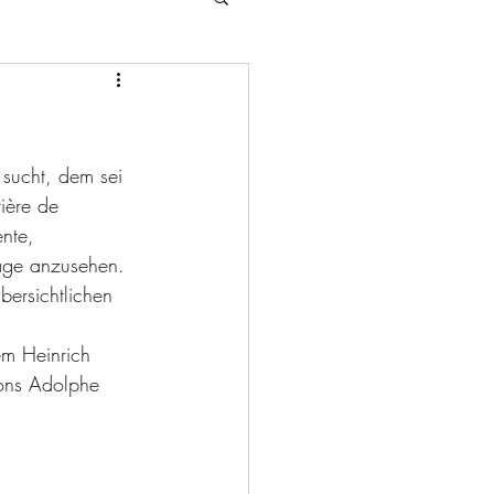
sucht, dem sei 
ière de 
nte, 
age anzusehen. 
ersichtlichen 
em Heinrich 
hons Adolphe 