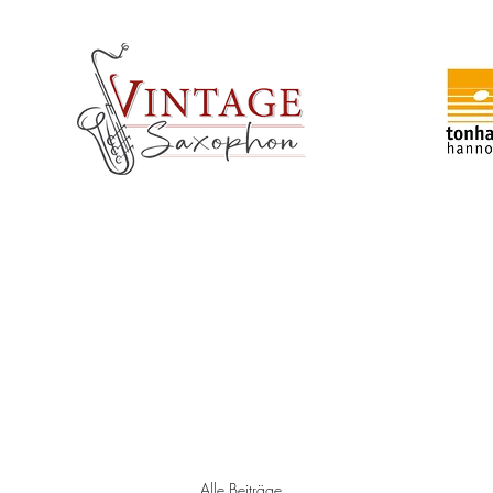
Partner
von
Start
Verkauf
Werkstatt
Versandinfos
Veranstalt
Alle Beiträge