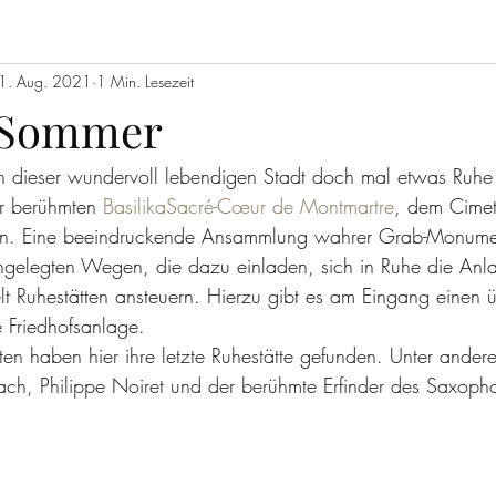
1. Aug. 2021
1 Min. Lesezeit
m Sommer
 dieser wundervoll lebendigen Stadt doch mal etwas Ruhe 
r berühmten 
Basilika
Sacré-Cœur de Montmartre
, dem Cimet
en. Eine beeindruckende Ansammlung wahrer Grab-Monume
gelegten Wegen, die dazu einladen, sich in Ruhe die Anl
 Ruhestätten ansteuern. Hierzu gibt es am Eingang einen üb
 Friedhofsanlage.
ten haben hier ihre letzte Ruhestätte gefunden. Unter ander
ach, Philippe Noiret und der berühmte Erfinder des Saxop