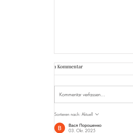
1 Kommentar
Kommentar verfassen...
TEXT.CLASH.KLANG -
Sortieren nach:
Aktuell
KONZERT DES
Вася Порошенко
LANDESJUGENDENSEMBLES
03. Okt. 2025